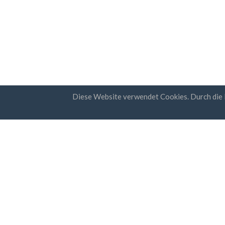
Diese Website verwendet Cookies. Durch die
Länder
Newsl
FAQ
Preisgestaltung
Ich
Ges
Bloggen
Date
Zahlungsarten
Fügen Sie Ihr Unternehmen hinzu