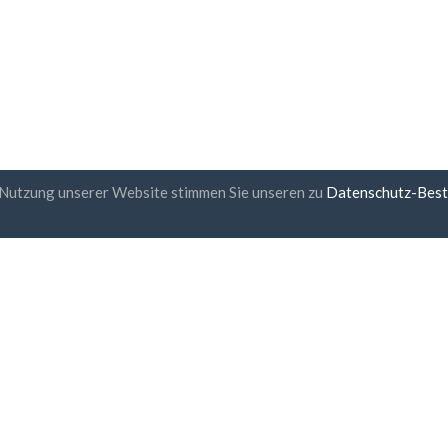
 Nutzung unserer Website stimmen Sie unseren zu
Datenschutz-Bes
etter-Abonnement
UAB "ID forty six"
Firmennummer: 302325999
USt-IdNr.: LT100006016113
Gedimino g. 47, 44242 Kaunas,
E-Mail:
support@biz-catalog.
 stimme
den Allgemeinen
chäftsbedingungen
und
der
nschutzrichtlinie
zu
sichere Bezahlung
Lieferung innerhalb einer S
30 Tage Geld-Zurück-Garan