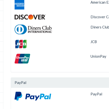
American E
Discover C
Diners Clu
JCB
UnionPay
PayPal
PayPal