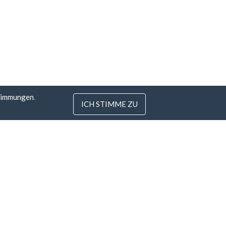
timmungen
.
ICH STIMME ZU
 Litauen
com
tunde
tie
Alle Zahlungsarten »