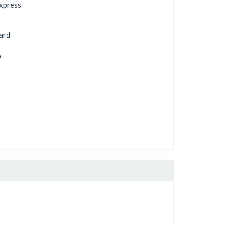
xpress
ard
b