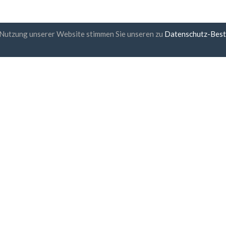
 Nutzung unserer Website stimmen Sie unseren zu
Datenschutz-Bes
etter-Abonnement
UAB "ID forty six"
Firmennummer: 302325999
USt-IdNr.: LT100006016113
Gedimino g. 47, 44242 Kaunas,
E-Mail:
support@biz-catalog.
 stimme
den Allgemeinen
chäftsbedingungen
und
der
nschutzrichtlinie
zu
sichere Bezahlung
Lieferung innerhalb einer S
30 Tage Geld-Zurück-Garan