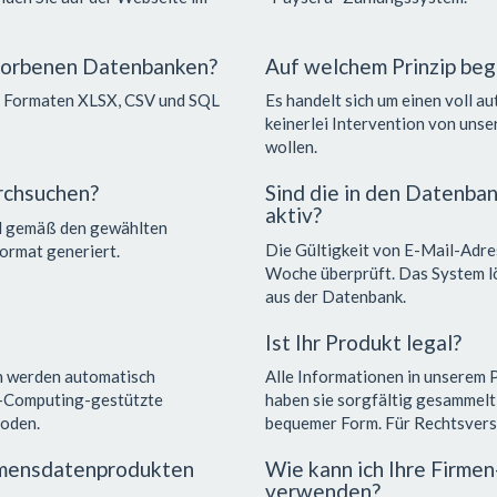
rworbenen Datenbanken?
Auf welchem Prinzip beg
n Formaten XLSX, CSV und SQL
Es handelt sich um einen voll au
keinerlei Intervention von unse
wollen.
rchsuchen?
Sind die in den Datenb
aktiv?
rd gemäß den gewählten
Die Gültigkeit von E-Mail-Adre
ormat generiert.
Woche überprüft. Das System lö
aus der Datenbank.
Ist Ihr Produkt legal?
en werden automatisch
Alle Informationen in unserem P
d-Computing-gestützte
haben sie sorgfältig gesammelt,
oden.
bequemer Form. Für Rechtsvers
ehmensdatenprodukten
Wie kann ich Ihre Firm
verwenden?