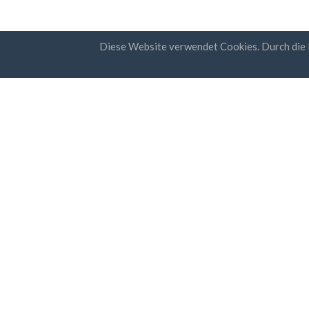
Diese Website verwendet Cookies. Durch die
Länder
Newsl
FAQ
Preisgestaltung
Ich
Ges
Bloggen
Date
Zahlungsarten
Fügen Sie Ihr Unternehmen hinzu
© Business Contacts Database 2012 - 2026