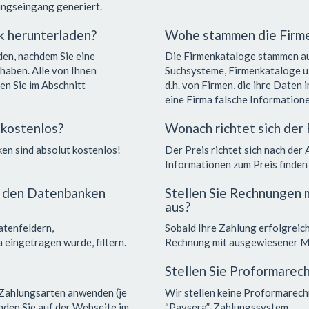
ungseingang generiert.
k herunterladen?
Wohe stammen die Firm
en, nachdem Sie eine
Die Firmenkataloge stammen au
haben. Alle von Ihnen
Suchsysteme, Firmenkataloge u.
n Sie im Abschnitt
d.h. von Firmen, die ihre Daten 
eine Firma falsche Informationen
kostenlos?
Wonach richtet sich der 
en sind absolut kostenlos!
Der Preis richtet sich nach der
Informationen zum Preis finden S
i den Datenbanken
Stellen Sie Rechnungen
aus?
atenfeldern,
Sobald Ihre Zahlung erfolgreich
a eingetragen wurde, filtern.
Rechnung mit ausgewiesener Me
Stellen Sie Proformarec
 Zahlungsarten anwenden (je
Wir stellen keine Proformarech
nden Sie auf der Webseite im
“Paysera”-Zahlungssystem.