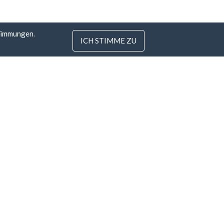
timmungen
.
ICH STIMME ZU
 Litauen
com
tunde
tie
Alle Zahlungsarten »