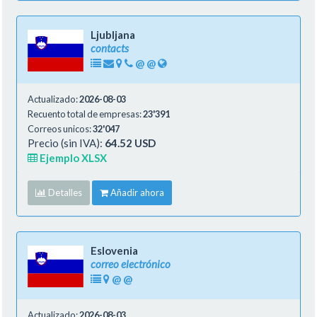
Ljubljana
contacts
@
@
Actualizado:
2026-08-03
Recuento total de empresas:
23'391
Correos unicos:
32'047
Precio (sin IVA):
64.52 USD
Ejemplo XLSX
Detalles
Añadir ahora
Eslovenia
correo electrónico
@
@
Actualizado:
2026-08-03