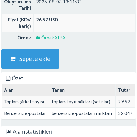
Oluşturulma
2026-08-03 13:11:32
Tarihi
Fiyat (KDV
26.57 USD
hariç)
Örnek
Örnek XLSX
Sepete ekle
Özet
Alan
Tanım
Tutar
Toplam şirket sayısı
toplam kayıt miktarı (satırlar)
7'652
Benzersiz e-postalar
benzersiz e-postaların miktarı
32'047
Alan istatistikleri