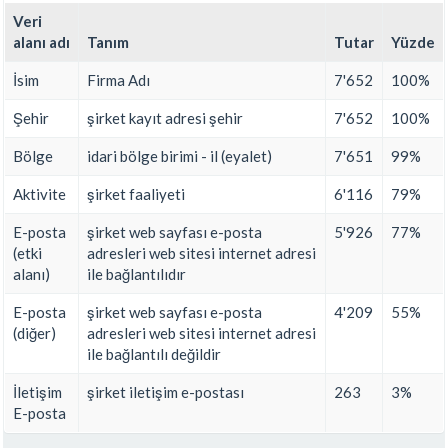
Veri
alanı adı
Tanım
Tutar
Yüzde
İsim
Firma Adı
7'652
100%
Şehir
şirket kayıt adresi şehir
7'652
100%
Bölge
idari bölge birimi - il (eyalet)
7'651
99%
Aktivite
şirket faaliyeti
6'116
79%
E-posta
şirket web sayfası e-posta
5'926
77%
(etki
adresleri web sitesi internet adresi
alanı)
ile bağlantılıdır
E-posta
şirket web sayfası e-posta
4'209
55%
(diğer)
adresleri web sitesi internet adresi
ile bağlantılı değildir
İletişim
şirket iletişim e-postası
263
3%
E-posta